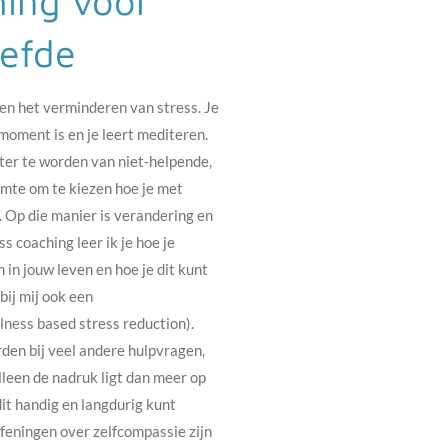
hing voor
iefde
 en het verminderen van stress. Je
moment is en je leert mediteren.
ter te worden van niet-helpende,
imte om te kiezen hoe je met
. Op die manier is verandering en
s coaching leer ik je hoe je
in jouw leven en hoe je dit kunt
bij mij ook een
lness based stress reduction).
den bij veel andere hulpvragen,
Alleen de nadruk ligt dan meer op
dit handig en langdurig kunt
efeningen over zelfcompassie zijn