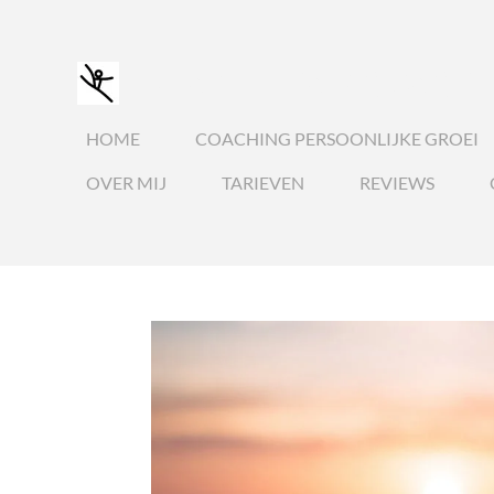
Ga
direct
GIANT LEAP COACH
naar
de
HOME
COACHING PERSOONLIJKE GROEI
hoofdinhoud
OVER MIJ
TARIEVEN
REVIEWS