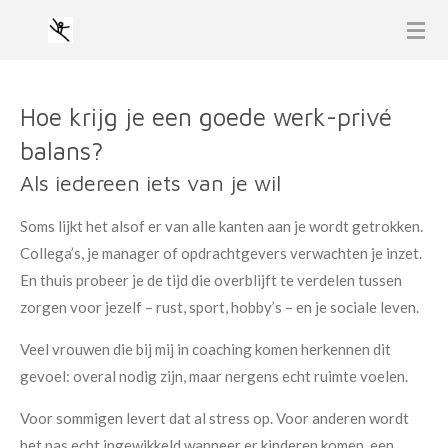
GIANT LEAP COACHING
Ga
direct
naar
de
Hoe krijg je een goede werk-privé
hoofdinhoud
balans?
Als iedereen iets van je wil
Soms lijkt het alsof er van alle kanten aan je wordt getrokken.
Collega’s, je manager of opdrachtgevers verwachten je inzet.
En thuis probeer je de tijd die overblijft te verdelen tussen
zorgen voor jezelf – rust, sport, hobby’s – en je sociale leven.
Veel vrouwen die bij mij in coaching komen herkennen dit
gevoel: overal nodig zijn, maar nergens echt ruimte voelen.
Voor sommigen levert dat al stress op. Voor anderen wordt
het pas echt ingewikkeld wanneer er kinderen komen, een