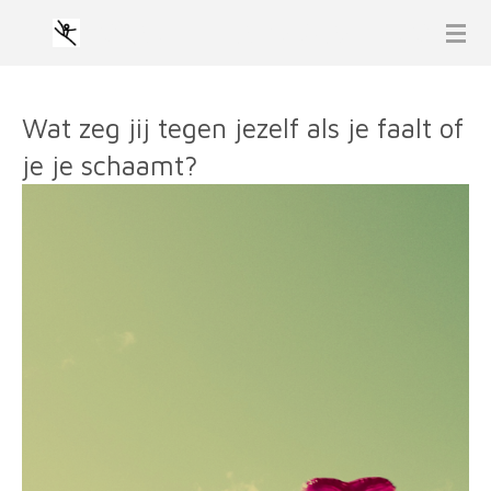
GIANT LEAP COACHING
Ga
direct
naar
de
Wat zeg jij tegen jezelf als je faalt of
hoofdinhoud
je je schaamt?